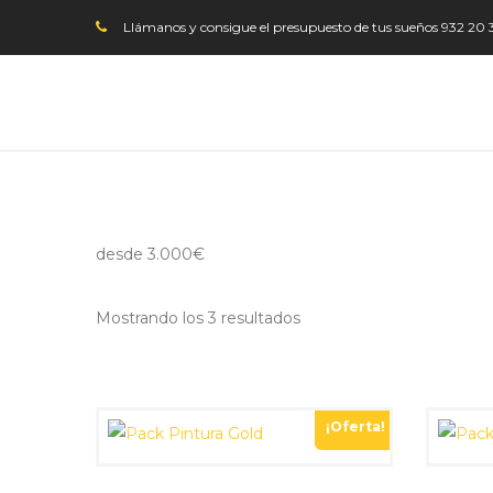
Llámanos y consigue el presupuesto de tus sueños
932 20 
desde 3.000€
Mostrando los 3 resultados
¡Oferta!