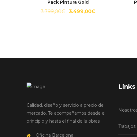
Pack Pintura Gold
P
El
El
3.799,00
€
3.499,00
€
precio
precio
original
actual
era:
es:
3.799,00€.
3.499,00€.
Links 
Calidad, diseño y servicio a precio de
Nosotro
mercado. Te acompañamos desde el
principio y hasta el final de la obras.
Trabajos
Oficina Barcelona