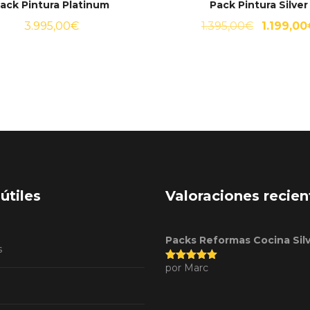
ack Pintura Platinum
Pack Pintura Silver
El
3.995,00
€
1.395,00
€
1.199,00
precio
original
era:
1.395,00€
útiles
Valoraciones recien
Packs Reformas Cocina Sil
s
por Marc
Valorado
con
5
de 5