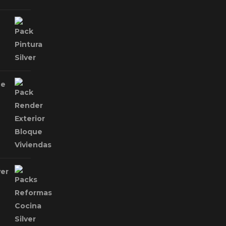
ue
ver