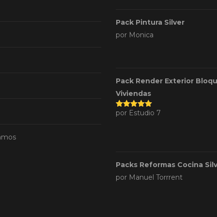
Pack Pintura Silver
por Monica
Pack Render Exterior Bloq
Viviendas
por Estudio 7
Valorado
con
5
de 5
amos
Packs Reformas Cocina Sil
por Manuel Torrrent