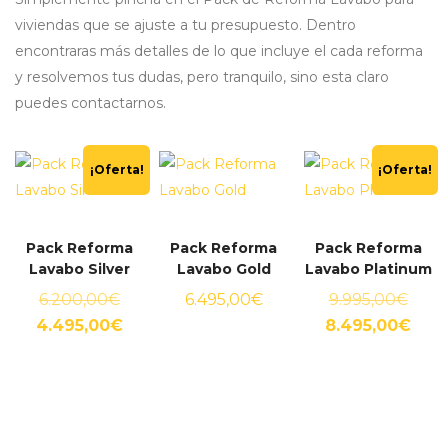
viviendas que se ajuste a tu presupuesto. Dentro
encontraras más detalles de lo que incluye el cada reforma
y resolvemos tus dudas, pero tranquilo, sino esta claro
puedes contactarnos.
¡Oferta!
¡Oferta!
Pack Reforma
Pack Reforma
Pack Reforma
Lavabo Silver
Lavabo Gold
Lavabo Platinum
El
El
6.200,00
€
6.495,00
€
9.995,00
€
precio
El
prec
El
4.495,00
€
8.495,00
€
original
precio
origi
prec
era:
actual
era:
actu
6.200,00€.
es:
9.995
es:
4.495,00€.
8.49