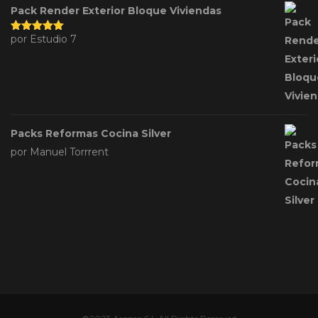
Pack Render Exterior Bloque Viviendas
por Estudio 7
Valorado
con
5
de 5
Packs Reformas Cocina Silver
por Manuel Torrrent