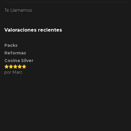
Te Llamamos
Valoraciones recientes
Packs
Reformas
Cocina Silver
por Marc
Valorado
con
5
de 5