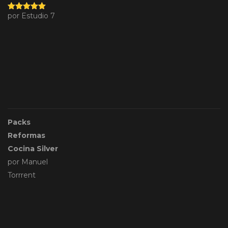
por Estudio 7
Valorado
con
5
de 5
Packs
Reformas
Cocina Silver
por Manuel
Torrrent