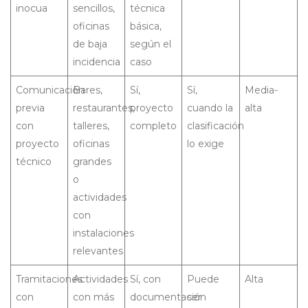
inocua
sencillos,
técnica
oficinas
básica,
de baja
según el
incidencia
caso
Comunicación
Bares,
Sí,
Sí,
Media-
previa
restaurantes,
proyecto
cuando la
alta
con
talleres,
completo
clasificación
proyecto
oficinas
lo exige
técnico
grandes
o
actividades
con
instalaciones
relevantes
Tramitaciones
Actividades
Sí, con
Puede
Alta
con
con más
documentación
ser