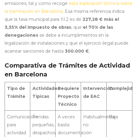
emisiones, tal y como recoge
esta explicación técnica sobre
la tramitación en Barcelona
. Esa misma referencia indica
que la tasa municipal para III.2 es de
227,28 € más el
3,35% del impuesto de obras
, que
el 70% de las
denegaciones
se debe a incumplimientos en la
legalización de instalaciones y que el ejercicio ilegal puede
acarrear sanciones de hasta
300.000 €
.
Comparativa de Trámites de Actividad
en Barcelona
Tipo de
Actividades
Requiere
Intervención
Complejida
Trámite
Típicas
Proyecto
de EAC
Técnico
Comunicación
Tiendas
A veces
Habitualmente
Baja
para
pequeñas,
basta
no
actividad
despachos
documentación