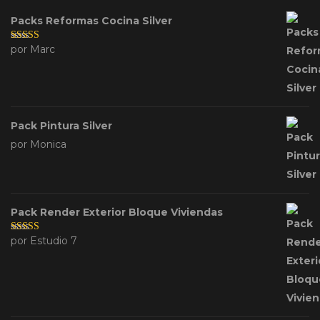
Packs Reformas Cocina Silver
por Marc
Valorado con
5
de 5
Pack Pintura Silver
por Monica
Pack Render Exterior Bloque Viviendas
por Estudio 7
Valorado con
5
de 5