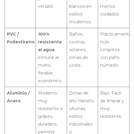
versátil.
blancos en
menos
estilos
cuidados.
modernos.
PVC /
100%
Baños,
Prácticamente
Poliestireno
resistente
cocinas,
nulo.
al agua
,
sótanos,
Limpieza
inmune al
zonas de
con paño
moho,
costa.
húmedo.
flexible,
económico.
Aluminio /
Moderno,
Zonas de
Bajo. Fácil
Acero
muy
alto tránsito,
de limpiar y
resistente a
oficinas,
muy
golpes,
estilos
resistente.
duradero,
industriales
permite
o