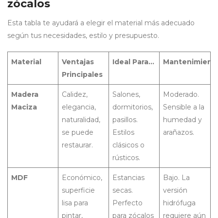
zócalos
Esta tabla te ayudará a elegir el material más adecuado
según tus necesidades, estilo y presupuesto.
Material
Ventajas
Ideal Para…
Mantenimient
Principales
Madera
Calidez,
Salones,
Moderado.
Maciza
elegancia,
dormitorios,
Sensible a la
naturalidad,
pasillos.
humedad y
se puede
Estilos
arañazos.
restaurar.
clásicos o
rústicos.
MDF
Económico,
Estancias
Bajo. La
superficie
secas.
versión
lisa para
Perfecto
hidrófuga
pintar,
para zócalos
requiere aún