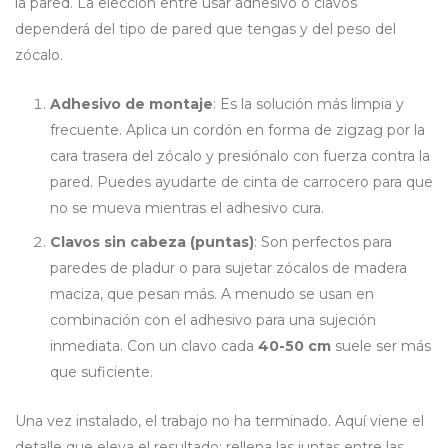
la pared. La elección entre usar adhesivo o clavos
dependerá del tipo de pared que tengas y del peso del
zócalo.
Adhesivo de montaje
: Es la solución más limpia y
frecuente. Aplica un cordón en forma de zigzag por la
cara trasera del zócalo y presiónalo con fuerza contra la
pared. Puedes ayudarte de cinta de carrocero para que
no se mueva mientras el adhesivo cura.
Clavos sin cabeza (puntas)
: Son perfectos para
paredes de pladur o para sujetar zócalos de madera
maciza, que pesan más. A menudo se usan en
combinación con el adhesivo para una sujeción
inmediata. Con un clavo cada
40-50 cm
suele ser más
que suficiente.
Una vez instalado, el trabajo no ha terminado. Aquí viene el
detalle que eleva el resultado: rellena las juntas entre las