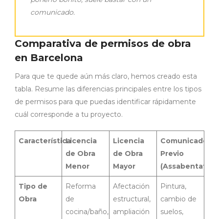
comunicado.
Comparativa de permisos de obra
en Barcelona
Para que te quede aún más claro, hemos creado esta
tabla. Resume las diferencias principales entre los tipos
de permisos para que puedas identificar rápidamente
cuál corresponde a tu proyecto.
Característica
Licencia
Licencia
Comunicado
de Obra
de Obra
Previo
Menor
Mayor
(Assabentat)
Tipo de
Reforma
Afectación
Pintura,
Obra
de
estructural,
cambio de
cocina/baño,
ampliación
suelos,