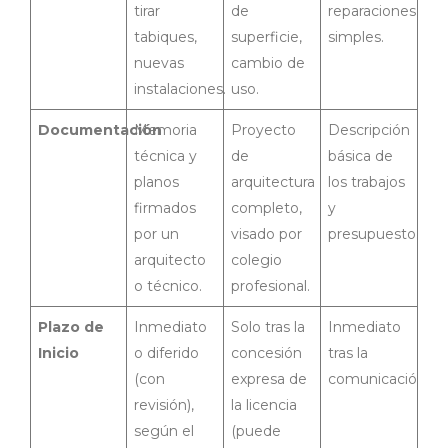
tirar
de
reparaciones
tabiques,
superficie,
simples.
nuevas
cambio de
instalaciones.
uso.
Documentación
Memoria
Proyecto
Descripción
técnica y
de
básica de
planos
arquitectura
los trabajos
firmados
completo,
y
por un
visado por
presupuesto.
arquitecto
colegio
o técnico.
profesional.
Plazo de
Inmediato
Solo tras la
Inmediato
Inicio
o diferido
concesión
tras la
(con
expresa de
comunicación.
revisión),
la licencia
según el
(puede