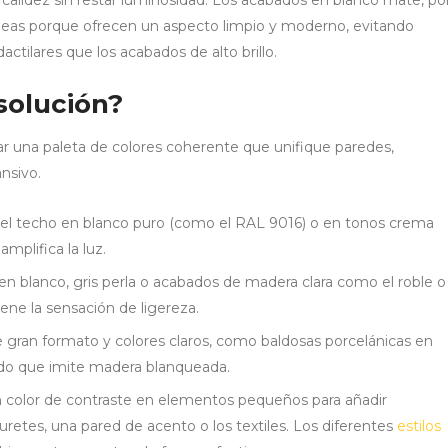
calidez sin restar luminosidad. Los acabados en blanco mate, po
neas porque ofrecen un aspecto limpio y moderno, evitando
actilares que los acabados de alto brillo.
solución?
ear una paleta de colores coherente que unifique paredes,
nsivo.
 el techo en blanco puro (como el RAL 9016) o en tonos crema
mplifica la luz.
n blanco, gris perla o acabados de madera clara como el roble o
iene la sensación de ligereza.
gran formato y colores claros, como baldosas porcelánicas en
nado que imite madera blanqueada.
 color de contraste en elementos pequeños para añadir
uretes, una pared de acento o los textiles. Los diferentes
estilos