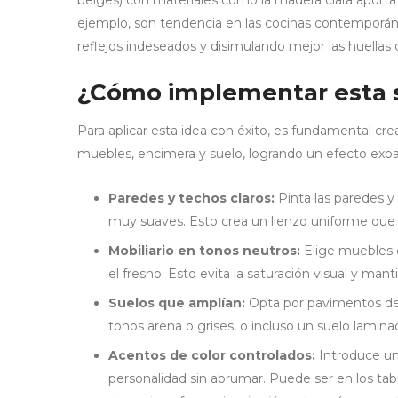
beiges) con materiales como la madera clara aporta 
ejemplo, son tendencia en las cocinas contemporá
reflejos indeseados y disimulando mejor las huellas d
¿Cómo implementar esta 
Para aplicar esta idea con éxito, es fundamental cr
muebles, encimera y suelo, logrando un efecto expa
Paredes y techos claros:
Pinta las paredes y
muy suaves. Esto crea un lienzo uniforme que a
Mobiliario en tonos neutros:
Elige muebles e
el fresno. Esto evita la saturación visual y mant
Suelos que amplían:
Opta por pavimentos de 
tonos arena o grises, o incluso un suelo lami
Acentos de color controlados:
Introduce un
personalidad sin abrumar. Puede ser en los tab