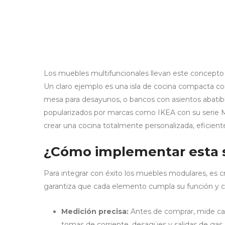
Los muebles multifuncionales llevan este concepto u
Un claro ejemplo es una isla de cocina compacta co
mesa para desayunos, o bancos con asientos abatibl
popularizados por marcas como IKEA con su serie 
crear una cocina totalmente personalizada, eficien
¿Cómo implementar esta 
Para integrar con éxito los muebles modulares, es cr
garantiza que cada elemento cumpla su función y con
Medición precisa:
Antes de comprar, mide cada
tomas de corriente, desagües y salidas de gas.