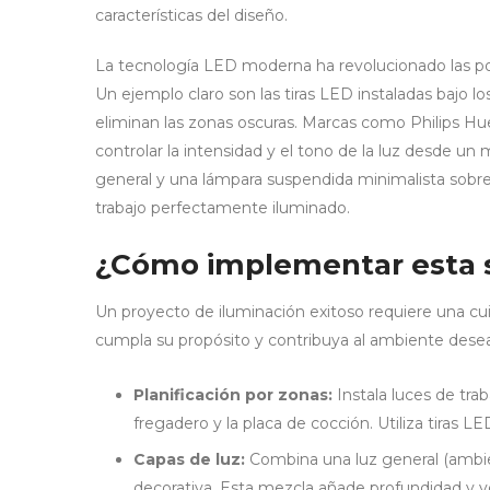
características del diseño.
La tecnología LED moderna ha revolucionado las pos
Un ejemplo claro son las tiras LED instaladas bajo l
eliminan las zonas oscuras. Marcas como Philips Hu
controlar la intensidad y el tono de la luz desde un
general y una lámpara suspendida minimalista sobr
trabajo perfectamente iluminado.
¿Cómo implementar esta 
Un proyecto de iluminación exitoso requiere una cui
cumpla su propósito y contribuya al ambiente dese
Planificación por zonas:
Instala luces de trab
fregadero y la placa de cocción. Utiliza tiras L
Capas de luz:
Combina una luz general (ambien
decorativa. Esta mezcla añade profundidad y ve