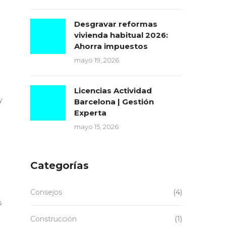
Desgravar reformas
vivienda habitual 2026:
Ahorra impuestos
mayo 19, 2026
Licencias Actividad
y
Barcelona | Gestión
Experta
mayo 15, 2026
Categorías
Consejos
(4)
s
Construcción
(1)