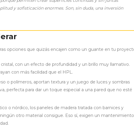
orque permiten crear superficies continuas y sin juntas
plitud y sofisticación enormes. Son, sin duda, una inversión
derar
otras opciones que quizás encajen como un guante en tu proyect
cristal, con un efecto de profundidad y un brillo muy llamativo.
 rayan con más facilidad que el HPL.
o o polímeros, aportan textura y un juego de luces y sombras
a, perfecta para dar un toque especial a una pared que no esté
stico o nórdico, los paneles de madera tratada con barnices y
e ningún otro material consigue. Eso sí, exigen un mantenimiento
edad.