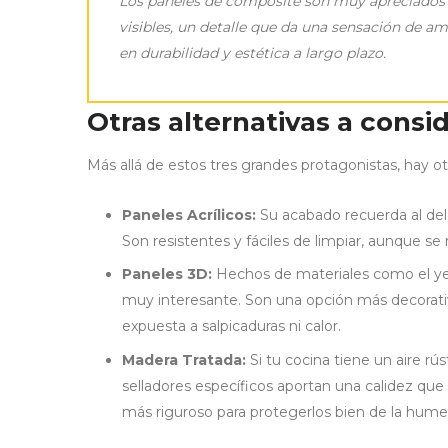
Los paneles de composite son muy apreciados p
visibles, un detalle que da una sensación de am
en durabilidad y estética a largo plazo.
Otras alternativas a consi
Más allá de estos tres grandes protagonistas, hay 
Paneles Acrílicos:
Su acabado recuerda al del 
Son resistentes y fáciles de limpiar, aunque se
Paneles 3D:
Hechos de materiales como el yes
muy interesante. Son una opción más decorativ
expuesta a salpicaduras ni calor.
Madera Tratada:
Si tu cocina tiene un aire rú
selladores específicos aportan una calidez qu
más riguroso para protegerlos bien de la hum