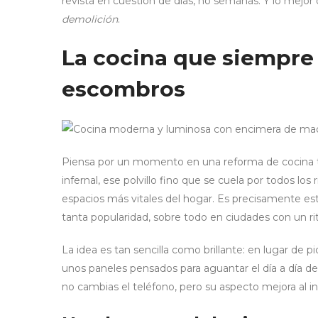
revista en cuestión de días, no semanas. Y lo mejor
demolición
.
La cocina que siempre q
escombros
Piensa por un momento en una reforma de cocina tra
infernal, ese polvillo fino que se cuela por todos lo
espacios más vitales del hogar. Es precisamente e
tanta popularidad, sobre todo en ciudades con un r
La idea es tan sencilla como brillante: en lugar de p
unos paneles pensados para aguantar el día a día d
no cambias el teléfono, pero su aspecto mejora al i