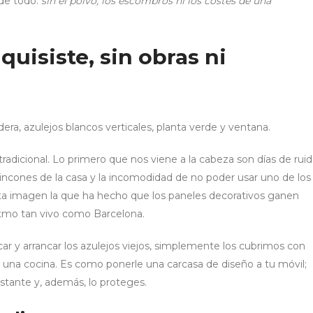
 de todo:
sin el polvo, los escombros ni los costes de una
uisiste, sin obras ni
dicional. Lo primero que nos viene a la cabeza son días de rui
s rincones de la casa y la incomodidad de no poder usar uno de los
sta imagen la que ha hecho que los paneles decorativos ganen
itmo tan vivo como Barcelona.
icar y arrancar los azulejos viejos, simplemente los cubrimos con
e una cocina. Es como ponerle una carcasa de diseño a tu móvil;
nstante y, además, lo proteges.