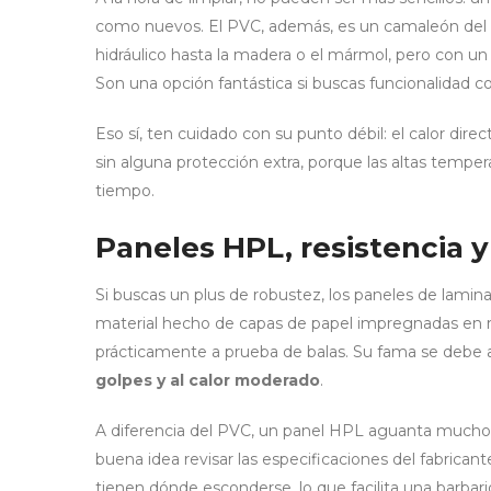
como nuevos. El PVC, además, es un camaleón del d
hidráulico hasta la madera o el mármol, pero con u
Son una opción fantástica si buscas funcionalidad c
Eso sí, ten cuidado con su punto débil: el calor dir
sin alguna protección extra, porque las altas tempera
tiempo.
Paneles HPL, resistencia y 
Si buscas un plus de robustez, los paneles de lamina
material hecho de capas de papel impregnadas en re
prácticamente a prueba de balas. Su fama se debe 
golpes y al calor moderado
.
A diferencia del PVC, un panel HPL aguanta mucho 
buena idea revisar las especificaciones del fabricant
tienen dónde esconderse, lo que facilita una barbari