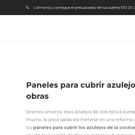
Llámanos y consigue el presupuesto de tus sueños
932 20 
Paneles para cubrir azulejo
obras
Seamos sinceros: esos azulejos de otra época puede
mucho, la única salida era meterse en una reforma l
los
paneles para cubrir los azulejos de la cocina