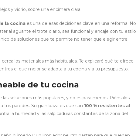
de la cocina
es una de esas decisiones clave en una reforma. No
erial aguante el trote diario, sea funcional y encaje con tu estilo
anico de soluciones que te permite no tener que elegir entre
 cerca los materiales más habituales. Te explicaré qué te ofrece
entres el que mejor se adapta a tu cocina y a tu presupuesto.
meable de tu cocina
de las soluciones más populares, y no es para menos. Piénsalos
a tus paredes. Su gran baza es que son
100 % resistentes al
ontra la humedad y las salpicaduras constantes de la zona del
 un paño húmedo y un limpiador neutro bastan para que queden