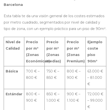
Barcelona
Esta tabla te da una visión general de los costes estimados
por metro cuadrado, segmentados por nivel de calidad y
tipo de zona, con un ejemplo práctico para un piso de 90m².
Nivel de
Precio
Precio
Precio
Ejemplo
Calidad
por m²
por m²
por m²
coste
(Zonas
(Zonas
(Zonas
piso
Económicas)
Medias)
Premium)
90m²
Básica
700 € –
750 € –
800 € –
63.000 €
800 €
850 €
900 €
– 81.000
€
Estándar
800 € –
850 € –
900 € –
72.000 €
900 €
1.000 €
1.100 €
– 99.000
€