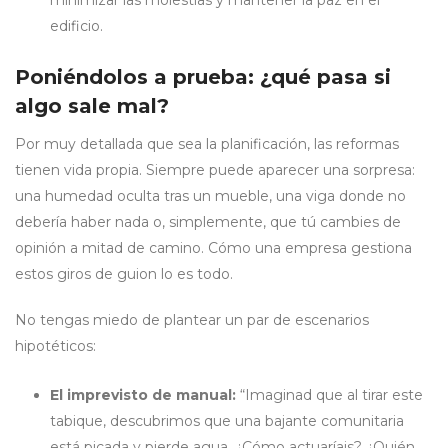
minimizar las molestias y mantener la paz en el
edificio.
Poniéndolos a prueba: ¿qué pasa si
algo sale mal?
Por muy detallada que sea la planificación, las reformas
tienen vida propia. Siempre puede aparecer una sorpresa:
una humedad oculta tras un mueble, una viga donde no
debería haber nada o, simplemente, que tú cambies de
opinión a mitad de camino. Cómo una empresa gestiona
estos giros de guion lo es todo.
No tengas miedo de plantear un par de escenarios
hipotéticos:
El imprevisto de manual:
“Imaginad que al tirar este
tabique, descubrimos que una bajante comunitaria
está picada y pierde agua. ¿Cómo actuaríais? ¿Quién