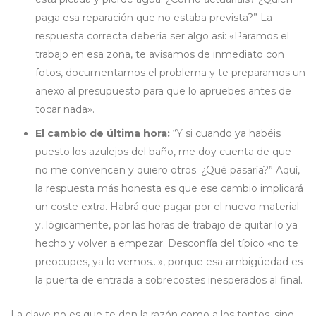
paga esa reparación que no estaba prevista?” La
respuesta correcta debería ser algo así: «Paramos el
trabajo en esa zona, te avisamos de inmediato con
fotos, documentamos el problema y te preparamos un
anexo al presupuesto para que lo apruebes antes de
tocar nada».
El cambio de última hora:
“Y si cuando ya habéis
puesto los azulejos del baño, me doy cuenta de que
no me convencen y quiero otros. ¿Qué pasaría?” Aquí,
la respuesta más honesta es que ese cambio implicará
un coste extra. Habrá que pagar por el nuevo material
y, lógicamente, por las horas de trabajo de quitar lo ya
hecho y volver a empezar. Desconfía del típico «no te
preocupes, ya lo vemos…», porque esa ambigüedad es
la puerta de entrada a sobrecostes inesperados al final.
La clave no es que te den la razón como a los tontos, sino